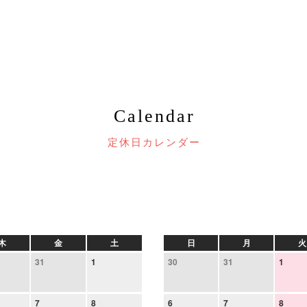
Calendar
定休日カレンダー
木
金
土
日
月
火
31
1
30
31
1
7
8
6
7
8