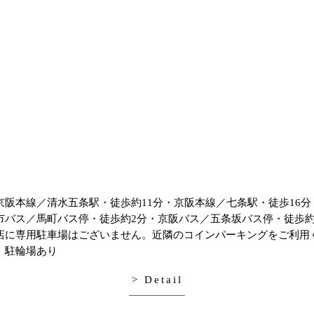
京阪本線／清水五条駅・徒歩約11分
・
京阪本線／七条駅・徒歩16分
市バス／馬町バス停・徒歩約2分
・
京阪バス／五条坂バス停・徒歩約
店に専用駐車場はございません。
近隣のコインパーキングをご利用
】
駐輪場あり
> Detail