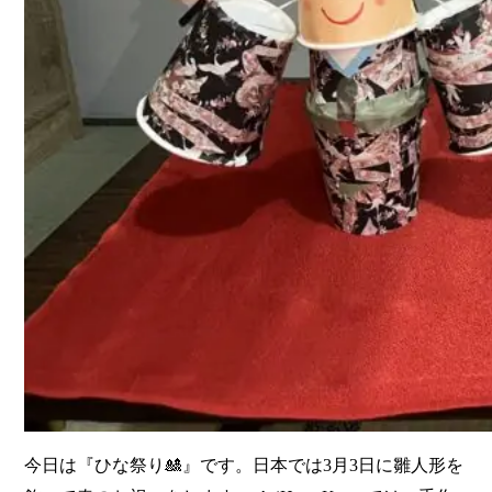
今日は『ひな祭り🎎』です。日本では3月3日に雛人形を