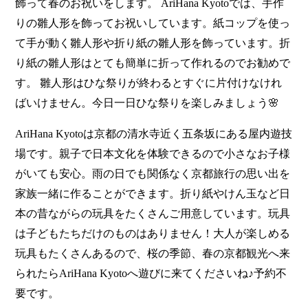
飾って春のお祝いをします。 AriHana Kyotoでは、手作
りの雛人形を飾ってお祝いしています。紙コップを使っ
て手が動く雛人形や折り紙の雛人形を飾っています。折
り紙の雛人形はとても簡単に折って作れるのでお勧めで
す。 雛人形はひな祭りが終わるとすぐに片付けなけれ
ばいけません。今日一日ひな祭りを楽しみましょう🌸
AriHana Kyotoは京都の清水寺近く五条坂にある屋内遊技
場です。親子で日本文化を体験できるので小さなお子様
がいても安心。雨の日でも関係なく京都旅行の思い出を
家族一緒に作ることができます。折り紙やけん玉など日
本の昔ながらの玩具をたくさんご用意しています。玩具
は子どもたちだけのものはありません！大人が楽しめる
玩具もたくさんあるので、桜の季節、春の京都観光へ来
られたらAriHana Kyotoへ遊びに来てくださいね♪予約不
要です。