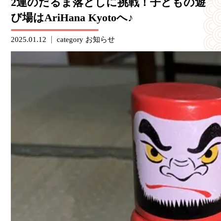
2連のだるま落としに挑戦！子どもの遊
び場はAriHana Kyotoへ♪
2025.01.12
category
お知らせ