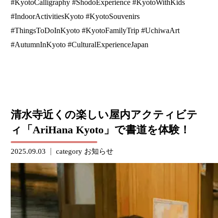
#KyotoCalligraphy #ShodoExperience #KyotoWithKids
#IndoorActivitiesKyoto #KyotoSouvenirs
#ThingsToDoInKyoto #KyotoFamilyTrip #UchiwaArt
#AutumnInKyoto #CulturalExperienceJapan
清水寺近くの楽しい屋内アクティビテ
ィ「AriHana Kyoto」で書道を体験！
2025.09.03
category
お知らせ