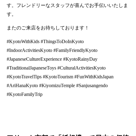
す。フレンドリーなスタッフが喜んでお手伝いいたしま
す。
またのご来店をお待ちしております！
#KyotoWithKids #ThingsToDoInKyoto
#IndoorActivitiesKyoto #FamilyFriendlyKyoto
#JapaneseCultureExperience #KyotoRainyDay
#TraditionalJapaneseToys #CulturalActivitiesKyoto
#KyotoTravelTips #KyotoTourism #FunWithKidsJapan
#AriHanaKyoto #KiyomizuTemple #Sanjusangendo
#KyotoFamilyTrip