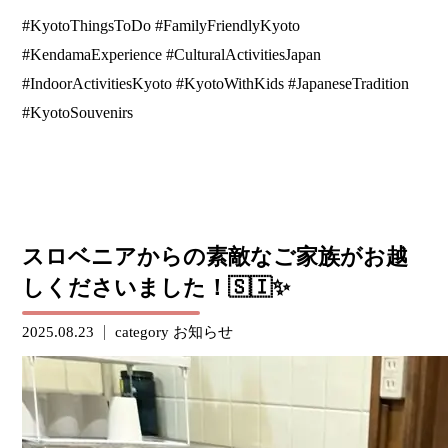
#KyotoThingsToDo #FamilyFriendlyKyoto
#KendamaExperience #CulturalActivitiesJapan
#IndoorActivitiesKyoto #KyotoWithKids #JapaneseTradition
#KyotoSouvenirs
スロベニアからの素敵なご家族がお越
しくださいました！🇸🇮✨
2025.08.23
category
お知らせ